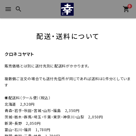
0
menu
search
shopping_cart
配送・送料について
クロネコヤマト
販売価格とは別に送付先別に配送料がかかります。
複数個ご注文の場合でも送付先住所が同じであれば送料は1件分としていま
す
◉配送料（クール便）（税込）
北海道 2,920円
青森・岩手・秋田・宮城・山形・福島 2,350円
茨城・栃木・群馬・埼玉・千葉・東京・神奈川・山梨 2,050円
新潟・長野 2,050円
富山・石川・福井 1,780円
静岡・愛知・三重・岐阜 1,780円